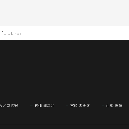
ララLIFE」
火ノ口 紗彩
神仙 龍之介
宮崎 あみさ
山根 理輝