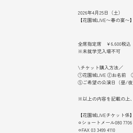
2026年4月25日（土）
【花園城LIVE〜春の宴
全席指定席 ¥6.600税込 
※未就学児入場不可
\チケット購入方法／
①花園城LIVE ②お名
⑤ご希望の公演日（昼/
※以上の内容を記載の上、
【花園城LIVEチケット係
⚪︎ショートメール080 7706 
⚪︎FAX 03 3499 4110