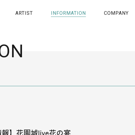
ARTIST
INFORMATION
COMPANY
ION
報】花園城live花の宴