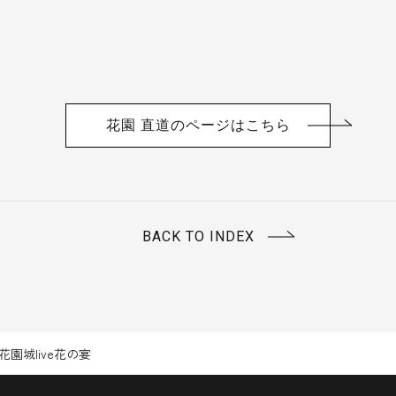
花園 直道の
ページはこちら
BACK TO INDEX
園城live花の宴