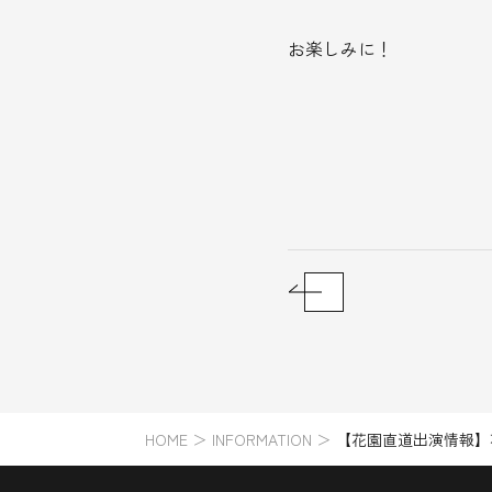
お楽しみに！
HOME
＞
INFORMATION
＞
【花園直道出演情報】花