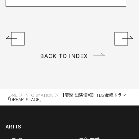
BACK TO INDEX
HOME
＞
INFORMATION
＞
【要潤 出演情報】TBS金曜ドラマ
「DREAM STAGE」
ARTIST