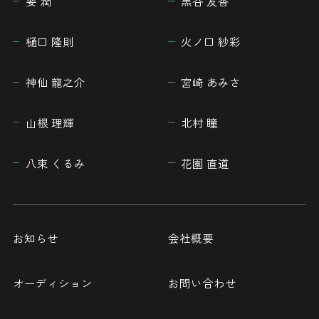
要 潤
黒谷 友香
樋口 隆則
火ノ口 紗彩
神仙 龍之介
宮崎 あみさ
山根 理輝
北村 瞳
八束 くるみ
花園 直道
お知らせ
会社概要
オーディション
お問い合わせ